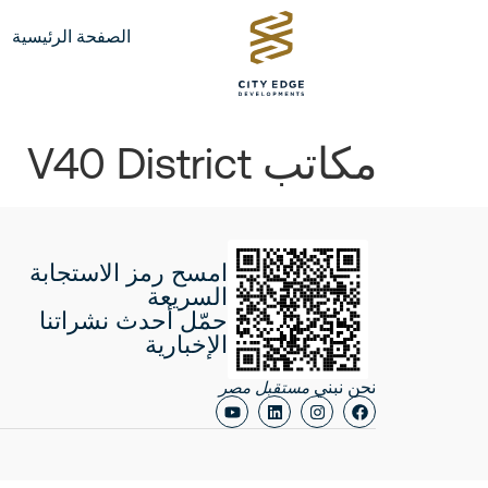
الصفحة الرئيسية
مكاتب V40 District
امسح رمز الاستجابة
السريعة
حمّل أحدث نشراتنا
الإخبارية
نحن نبني
مستقبل مصر