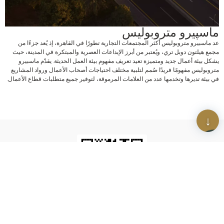
ماسپيرو متروبوليس
عد ماسبيرو متروبوليس أكثر المجتمعات التجارية تطورًا في القاهرة، إذ يُعد جزءًا من
مجمع هيلتون دوبل تري، ويُعتبر من أبرز الإبداعات العصرية والمبتكرة في المدينة، حيث
يشكل بيئة أعمال جديد ومتميزة تعيد تعريف مفهوم بيئة العمل الحديثة. يقدّم ماسبيرو
متروبوليس مفهومًا فريدًا صُمم لتلبية مختلف احتياجات أصحاب الأعمال ورواد المشاريع
في بيئة تديرها وتخدمها عدد من العلامات المرموقة، لتوفير جميع متطلبات قطاع الأعمال.
امسح رمز الاستجابة السريعة
حمّل أحدث نشراتنا الإخبارية