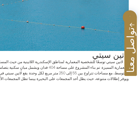
تواصل معنا
لاتين سيتي
يُعد لاتين سيتي توسعًا للشخصية المعمارية لمناطق الإسكندرية اللاتينية من حيث المس
المعمارية المميزة. تم بناء المشروع على مساحة 404 فدا
المتوسط، مع مساحات تتراوح بين 55 إلى 250 متر مربع لكل وحد
ويوفر إطلالات متنوعة، حيث يطل أحد المجمعات على البحيرة بينما تطل المجمعات الأخ
المشروع بمجموعة من المرافق الترفيهية المصممة خصيصًا لتلبية كافة احتياجات العائلة
امسح رمز الاستجابة
السريعة
حمّل أحدث نشراتنا